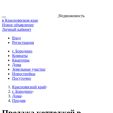
Недвижимость
в Красноярском крае
Новое объявление
Личный кабинет
Вход
Регистрация
г. Бородино
Комнаты
Квартиры
Дома
Земельные участки
Новостройки
Посуточно
Красноярский край
›
г. Бородино
›
Дома
›
Продам
Продажа коттеджей в