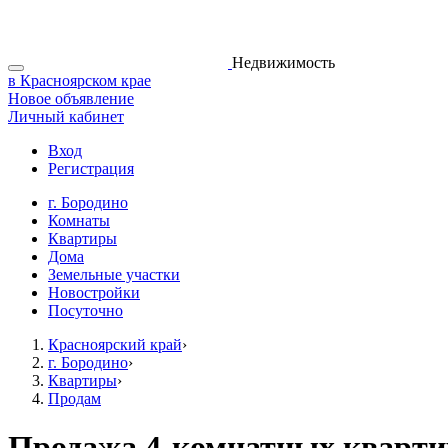
Недвижимость
в Красноярском крае
Новое объявление
Личный кабинет
Вход
Регистрация
г. Бородино
Комнаты
Квартиры
Дома
Земельные участки
Новостройки
Посуточно
Красноярский край
›
г. Бородино
›
Квартиры
›
Продам
Продажа 4-комнатных кварти