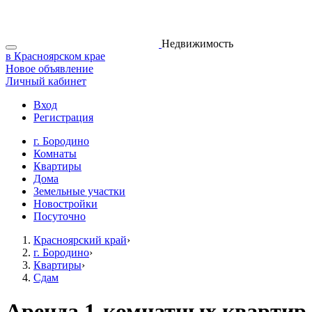
Недвижимость
в Красноярском крае
Новое объявление
Личный кабинет
Вход
Регистрация
г. Бородино
Комнаты
Квартиры
Дома
Земельные участки
Новостройки
Посуточно
Красноярский край
›
г. Бородино
›
Квартиры
›
Сдам
Аренда 1-комнатных квартир